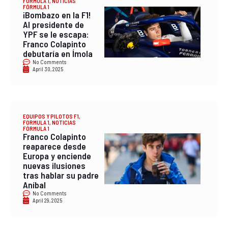
FORMULA 1
,
NOTICIAS
FÓRMULA 1
¡Bombazo en la F1!
Al presidente de
YPF se le escapa:
Franco Colapinto
debutaría en Ímola
No Comments
April 30, 2025
EQUIPOS Y PILOTOS F1
,
FORMULA 1
,
NOTICIAS
FÓRMULA 1
Franco Colapinto
reaparece desde
Europa y enciende
nuevas ilusiones
tras hablar su padre
Aníbal
No Comments
April 29, 2025