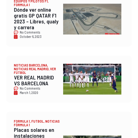
EQUIPOS Y PILOTOS F1
,
FORMULA 1
Dónde ver online
gratis GP QATAR F1
2023 – Libres, qualy
y carrera
No Comments
October 6, 2023
NOTICIAS BARCELONA
,
NOTICIAS REAL MADRID
,
VER
FÚTBOL
VER REAL MADRID
VS BARCELONA
No Comments
March 1, 2020
FORMULA 1
,
FUTBOL
,
NOTICIAS
FÓRMULA 1
Placas solares en
instalaciones