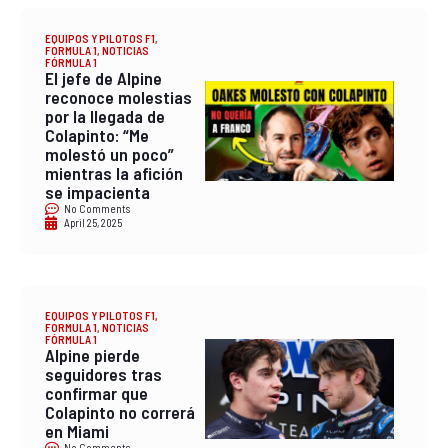
EQUIPOS Y PILOTOS F1
,
FORMULA 1
,
NOTICIAS
FÓRMULA 1
El jefe de Alpine
reconoce molestias
por la llegada de
Colapinto: “Me
molestó un poco”
mientras la afición
se impacienta
No Comments
April 25, 2025
EQUIPOS Y PILOTOS F1
,
FORMULA 1
,
NOTICIAS
FÓRMULA 1
Alpine pierde
seguidores tras
confirmar que
Colapinto no correrá
en Miami
No Comments