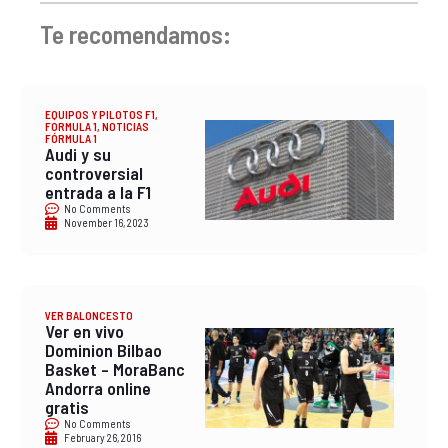
Te recomendamos:
EQUIPOS Y PILOTOS F1
,
FORMULA 1
,
NOTICIAS
FÓRMULA 1
Audi y su
controversial
entrada a la F1
No Comments
November 16, 2023
VER BALONCESTO
Ver en vivo
Dominion Bilbao
Basket – MoraBanc
Andorra online
gratis
No Comments
February 26, 2016