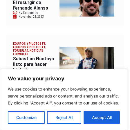
El resurgir de
Fernando Alonso
No Comments
November 28, 2023
EQUIPOS Y PILOTOS F1
,
EQUIPOS Y PILOTOS F1
,
FORMULA 1
,
NOTICIAS
FÓRMULA 1
Sebastian Montoya
listo para hacer
historia
No Comments
We value your privacy
December 14, 2023
We use cookies to enhance your browsing experience,
serve personalized ads or content, and analyze our traffic.
By clicking "Accept All", you consent to our use of cookies.
VER FÚTBOL
Ver fútbol en vivo
gratis Real Madrid
Customize
Reject All
Accept All
vs Eibar 2 octubre
No Comments
September 30, 2016