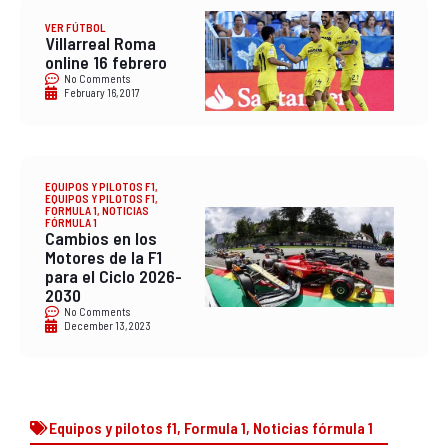
VER FÚTBOL
Villarreal Roma
online 16 febrero
No Comments
February 16, 2017
EQUIPOS Y PILOTOS F1
,
EQUIPOS Y PILOTOS F1
,
FORMULA 1
,
NOTICIAS
FÓRMULA 1
Cambios en los
Motores de la F1
para el Ciclo 2026-
2030
No Comments
December 13, 2023
Equipos y pilotos f1
,
Formula 1
,
Noticias fórmula 1