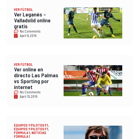
VER FÚTBOL
Ver Leganés –
Valladolid online
gratis
No Comments
April 8, 2016
VER FÚTBOL
Ver online en
directo Las Palmas
vs Sporting por
internet
No Comments
April 15, 2016
EQUIPOS Y PILOTOS F1
,
EQUIPOS Y PILOTOS F1
,
FORMULA 1
,
NOTICIAS
FÓRMULA 1