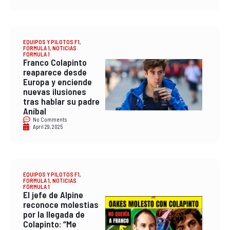
EQUIPOS Y PILOTOS F1
,
FORMULA 1
,
NOTICIAS
FÓRMULA 1
Franco Colapinto
reaparece desde
Europa y enciende
nuevas ilusiones
tras hablar su padre
Aníbal
No Comments
April 29, 2025
EQUIPOS Y PILOTOS F1
,
FORMULA 1
,
NOTICIAS
FÓRMULA 1
El jefe de Alpine
reconoce molestias
por la llegada de
Colapinto: “Me