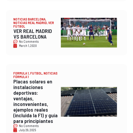
NOTICIAS BARCELONA
,
NOTICIAS REAL MADRID
,
VER
FÚTBOL
VER REAL MADRID
VS BARCELONA
No Comments
March 1, 2020
FORMULA 1
,
FUTBOL
,
NOTICIAS
FÓRMULA 1
Placas solares en
instalaciones
deportivas:
ventajas,
inconvenientes,
ejemplos reales
(incluida la F1) y guía
para principiantes
No Comments
July 29, 2025