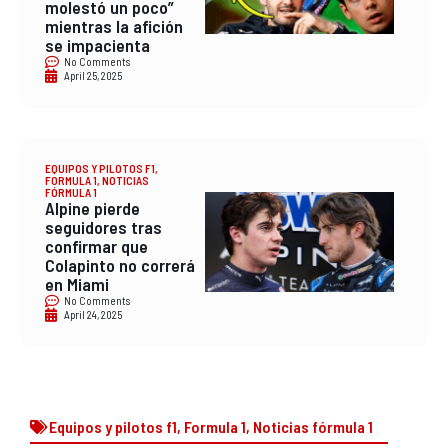
molestó un poco”
mientras la afición
se impacienta
No Comments
April 25, 2025
EQUIPOS Y PILOTOS F1
,
FORMULA 1
,
NOTICIAS
FÓRMULA 1
Alpine pierde
seguidores tras
confirmar que
Colapinto no correrá
en Miami
No Comments
April 24, 2025
Equipos y pilotos f1
,
Formula 1
,
Noticias fórmula 1