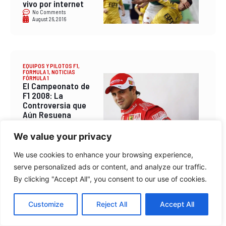
vivo por internet
No Comments
August 26, 2016
EQUIPOS Y PILOTOS F1
,
FORMULA 1
,
NOTICIAS
FÓRMULA 1
El Campeonato de
F1 2008: La
Controversia que
Aún Resuena
No Comments
October 18, 2023
We value your privacy
We use cookies to enhance your browsing experience,
serve personalized ads or content, and analyze our traffic.
By clicking "Accept All", you consent to our use of cookies.
ver Fútbol
Ver Spartak de Moscú vs Sevilla
Customize
Reject All
Accept All
online gratis 17 octubre