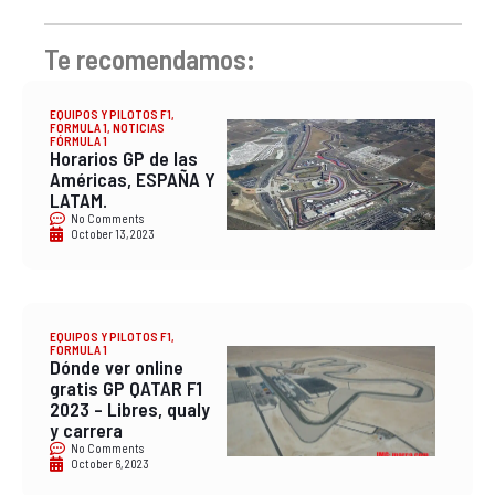
Te recomendamos:
EQUIPOS Y PILOTOS F1
,
FORMULA 1
,
NOTICIAS
FÓRMULA 1
Horarios GP de las
Américas, ESPAÑA Y
LATAM.
No Comments
October 13, 2023
EQUIPOS Y PILOTOS F1
,
FORMULA 1
Dónde ver online
gratis GP QATAR F1
2023 – Libres, qualy
y carrera
No Comments
October 6, 2023