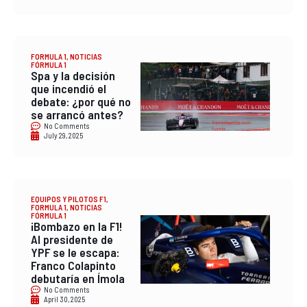
FORMULA 1
,
NOTICIAS
FÓRMULA 1
Spa y la decisión
que incendió el
debate: ¿por qué no
se arrancó antes?
No Comments
July 29, 2025
EQUIPOS Y PILOTOS F1
,
FORMULA 1
,
NOTICIAS
FÓRMULA 1
¡Bombazo en la F1!
Al presidente de
YPF se le escapa:
Franco Colapinto
debutaría en Ímola
No Comments
April 30, 2025