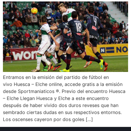
Entramos en la emisión del partido de fútbol en
vivo Huesca – Elche online, accede gratis a la emisión
desde Sportmaniaticos ®. Previo del encuentro Huesca
– Elche Llegan Huesca y Elche a este encuentro
después de haber vivido dos duros reveses que han
sembrado ciertas dudas en sus respectivos entornos.
Los oscenses cayeron por dos goles […]