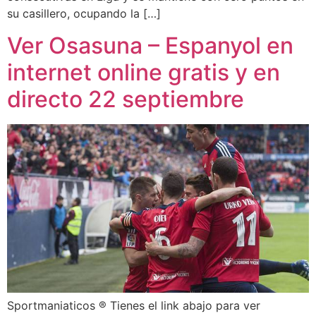
su casillero, ocupando la […]
Ver Osasuna – Espanyol en
internet online gratis y en
directo 22 septiembre
Sportmaniaticos ® Tienes el link abajo para ver