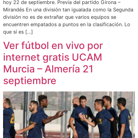
hoy 22 de septiembre. Previa del partido Girona –
Mirandés En una división tan igualada como la Segunda
división no es de extrañar que varios equipos se
encuentren empatados a puntos en la clasificación. Lo
que sí es […]
Ver fútbol en vivo por
internet gratis UCAM
Murcia – Almería 21
septiembre