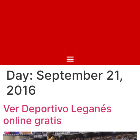
Day:
September 21,
2016
Ver Deportivo Leganés
online gratis