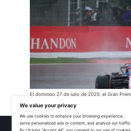
El domingo 27 de julio de 2025, el Gran Premi
Dirección de Carrera detuvo el procedimiento
We value your privacy
necesaria o exceso de cautela que apagó la 
We use cookies to enhance your browsing experience,
serve personalized ads or content, and analyze our traffic
Futbol
Baloncesto
Motociclism
By clicking "Accept All", you consent to our use of cookies