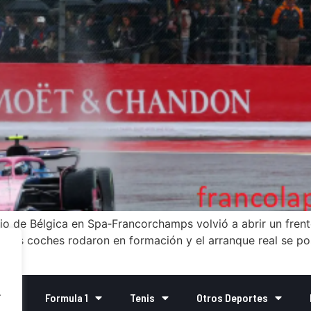
o de Bélgica en Spa‑Francorchamps volvió a abrir un frente 
, los coches rodaron en formación y el arranque real se po
[…]
.
o
Formula 1
Tenis
Otros Deportes
.