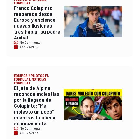
FÓRMULA 1
Franco Colapinto
reaparece desde
Europa y enciende
nuevas ilusiones
tras hablar su padre
Aníbal
No Comments
April 29, 2025
EQUIPOS Y PILOTOS F1
,
FORMULA 1
,
NOTICIAS
FÓRMULA 1
El jefe de Alpine
reconoce molestias
por la llegada de
Colapinto: “Me
molestó un poco”
mientras la afición
se impacienta
No Comments
April 25, 2025