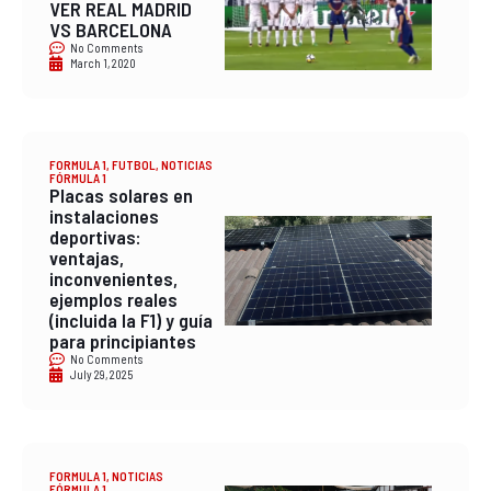
VER REAL MADRID
VS BARCELONA
No Comments
March 1, 2020
FORMULA 1
,
FUTBOL
,
NOTICIAS
FÓRMULA 1
Placas solares en
instalaciones
deportivas:
ventajas,
inconvenientes,
ejemplos reales
(incluida la F1) y guía
para principiantes
No Comments
July 29, 2025
FORMULA 1
,
NOTICIAS
FÓRMULA 1