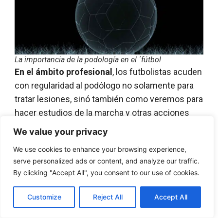
La importancia de la podología en el ´fútbol
En el ámbito profesional
, los futbolistas acuden
con regularidad al podólogo no solamente para
tratar lesiones, sinó también como veremos para
hacer estudios de la marcha y otras acciones
que ayudarán a evitar lesiones. Recuerda acudir
We value your privacy
a un podólogo profesional donde puedas
We use cookies to enhance your browsing experience,
certificar su experiencia y sus estudios, mira
serve personalized ads or content, and analyze our traffic.
estos
podólogos en Barcelona
como ejemplo de
By clicking "Accept All", you consent to our use of cookies.
una clínica podológica de prestigio.
Customize
Reject All
Accept All
Recuerda siempre ir a un podólogo en clínica, es
decir, nunca accedas a consultas online. En el