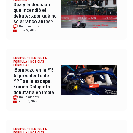
Spa y la decisión
que incendió el
debate: ¿por qué no
se arrancó antes?
No Comments
July 29, 2025
EQUIPOS Y PILOTOS F1
,
FORMULA 1
,
NOTICIAS
FÓRMULA 1
¡Bombazo en la F1!
Al presidente de
YPF se le escapa:
Franco Colapinto
debutaría en Ímola
No Comments
April 30, 2025
EQUIPOS Y PILOTOS F1
,
FORMULA 1
,
NOTICIAS