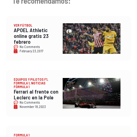
Te recomendamos:
VER FÚTBOL
APOEL Athletic
online gratis 23
febrero
No Comments
February 23, 2017
EQUIPOS Y PILOTOS F1
,
FORMULA 1
,
NOTICIAS
FÓRMULA 1
Ferrari al frente con
Leclerc en la Pole
No Comments
November 18, 2023
FORMULA 1