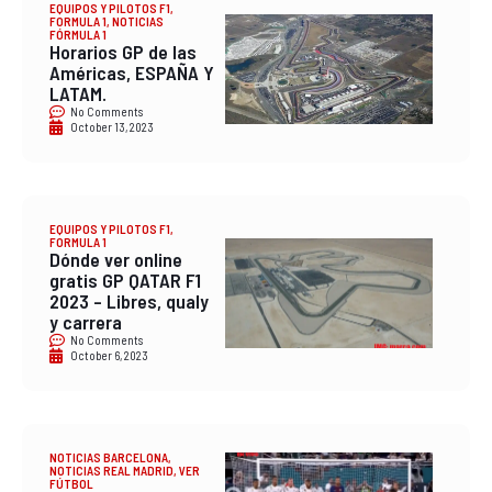
EQUIPOS Y PILOTOS F1
,
FORMULA 1
,
NOTICIAS
FÓRMULA 1
Horarios GP de las
Américas, ESPAÑA Y
LATAM.
No Comments
October 13, 2023
EQUIPOS Y PILOTOS F1
,
FORMULA 1
Dónde ver online
gratis GP QATAR F1
2023 – Libres, qualy
y carrera
No Comments
October 6, 2023
NOTICIAS BARCELONA
,
NOTICIAS REAL MADRID
,
VER
FÚTBOL