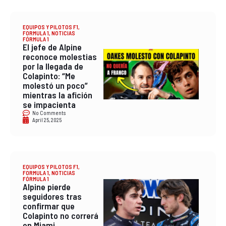
EQUIPOS Y PILOTOS F1
,
FORMULA 1
,
NOTICIAS
FÓRMULA 1
El jefe de Alpine
reconoce molestias
por la llegada de
Colapinto: “Me
molestó un poco”
mientras la afición
se impacienta
No Comments
April 25, 2025
EQUIPOS Y PILOTOS F1
,
FORMULA 1
,
NOTICIAS
FÓRMULA 1
Alpine pierde
seguidores tras
confirmar que
Colapinto no correrá
en Miami