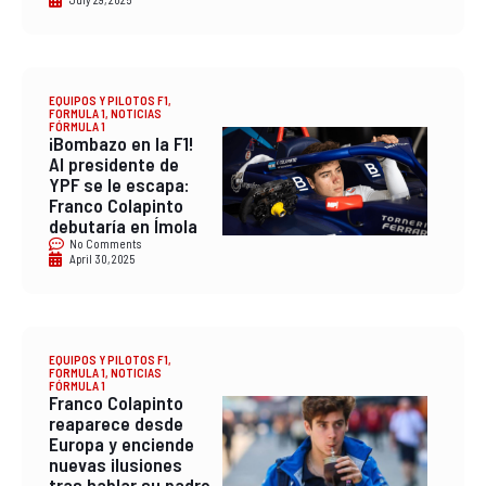
EQUIPOS Y PILOTOS F1
,
FORMULA 1
,
NOTICIAS
FÓRMULA 1
¡Bombazo en la F1!
Al presidente de
YPF se le escapa:
Franco Colapinto
debutaría en Ímola
No Comments
April 30, 2025
EQUIPOS Y PILOTOS F1
,
FORMULA 1
,
NOTICIAS
FÓRMULA 1
Franco Colapinto
reaparece desde
Europa y enciende
nuevas ilusiones
tras hablar su padre