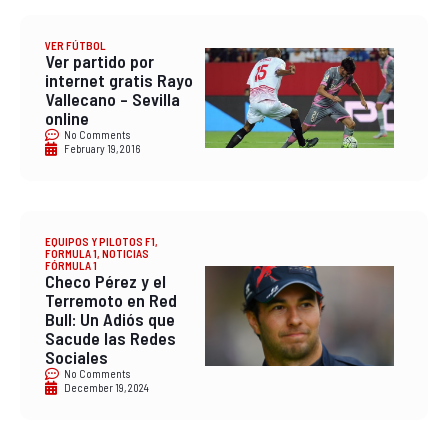
VER FÚTBOL
Ver partido por
internet gratis Rayo
Vallecano – Sevilla
online
No Comments
February 19, 2016
EQUIPOS Y PILOTOS F1
,
FORMULA 1
,
NOTICIAS
FÓRMULA 1
Checo Pérez y el
Terremoto en Red
Bull: Un Adiós que
Sacude las Redes
Sociales
No Comments
December 19, 2024