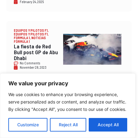
February 24, 2025
EQUIPOS Y PILOTOS F1
,
EQUIPOS Y PILOTOS F1
,
FORMULA 1
,
NOTICIAS
FÓRMULA 1
La fiesta de Red
Bull post GP de Abu
Dhabi
No Comments
November 28, 2023
We value your privacy
We use cookies to enhance your browsing experience,
VER FÚTBOL
[2018] Ver FC
serve personalized ads or content, and analyze our traffic.
Barcelona – Real
By clicking "Accept All", you consent to our use of cookies.
Madrid en directo,
online gratis y en
vivo
Customize
Reject All
Accept All
No Comments
October 28, 2018