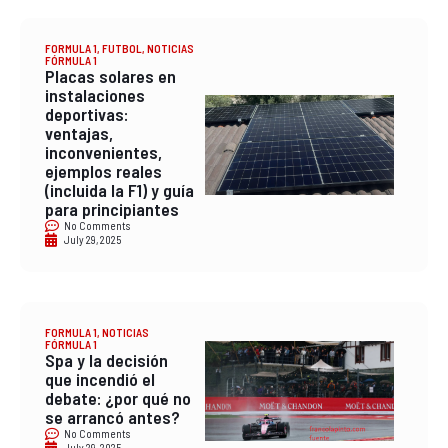
FORMULA 1
,
FUTBOL
,
NOTICIAS
FÓRMULA 1
Placas solares en
instalaciones
deportivas:
ventajas,
inconvenientes,
ejemplos reales
(incluida la F1) y guía
para principiantes
No Comments
July 29, 2025
FORMULA 1
,
NOTICIAS
FÓRMULA 1
Spa y la decisión
que incendió el
debate: ¿por qué no
se arrancó antes?
No Comments
July 29, 2025