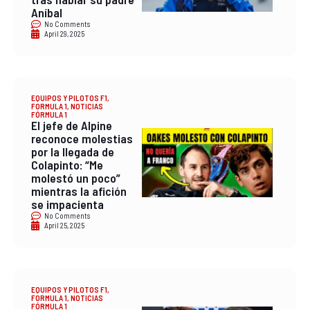
Aníbal
No Comments
April 29, 2025
EQUIPOS Y PILOTOS F1
,
FORMULA 1
,
NOTICIAS
FÓRMULA 1
El jefe de Alpine
reconoce molestias
por la llegada de
Colapinto: “Me
molestó un poco”
mientras la afición
se impacienta
No Comments
April 25, 2025
EQUIPOS Y PILOTOS F1
,
FORMULA 1
,
NOTICIAS
FÓRMULA 1