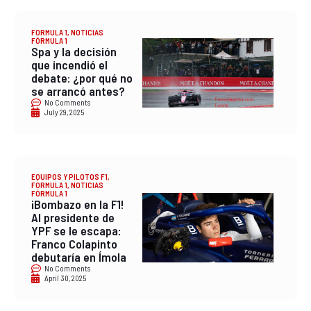
FORMULA 1
,
NOTICIAS
FÓRMULA 1
Spa y la decisión
que incendió el
debate: ¿por qué no
se arrancó antes?
No Comments
July 29, 2025
EQUIPOS Y PILOTOS F1
,
FORMULA 1
,
NOTICIAS
FÓRMULA 1
¡Bombazo en la F1!
Al presidente de
YPF se le escapa:
Franco Colapinto
debutaría en Ímola
No Comments
April 30, 2025