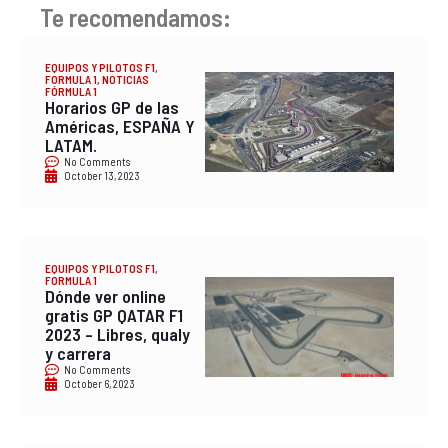
Te recomendamos:
EQUIPOS Y PILOTOS F1
,
FORMULA 1
,
NOTICIAS
FÓRMULA 1
Horarios GP de las
Américas, ESPAÑA Y
LATAM.
No Comments
October 13, 2023
EQUIPOS Y PILOTOS F1
,
FORMULA 1
Dónde ver online
gratis GP QATAR F1
2023 – Libres, qualy
y carrera
No Comments
October 6, 2023