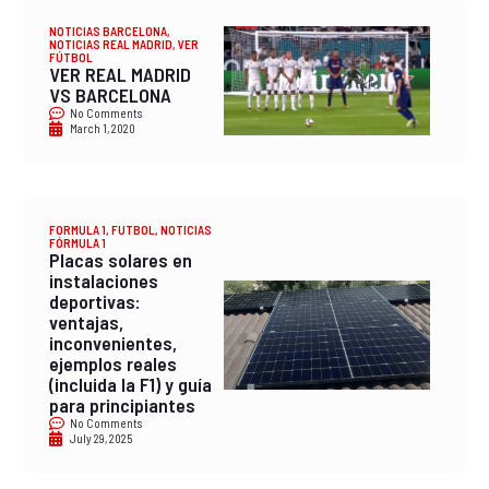
NOTICIAS BARCELONA
,
NOTICIAS REAL MADRID
,
VER
FÚTBOL
VER REAL MADRID
VS BARCELONA
No Comments
March 1, 2020
FORMULA 1
,
FUTBOL
,
NOTICIAS
FÓRMULA 1
Placas solares en
instalaciones
deportivas:
ventajas,
inconvenientes,
ejemplos reales
(incluida la F1) y guía
para principiantes
No Comments
July 29, 2025