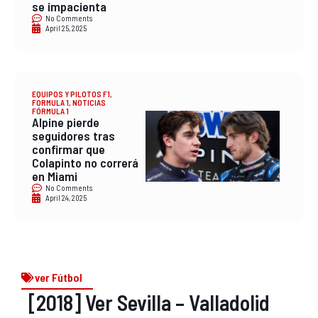
se impacienta
No Comments
April 25, 2025
EQUIPOS Y PILOTOS F1
,
FORMULA 1
,
NOTICIAS
FÓRMULA 1
Alpine pierde
seguidores tras
confirmar que
Colapinto no correrá
en Miami
No Comments
April 24, 2025
ver Fútbol
[2018] Ver Sevilla – Valladolid