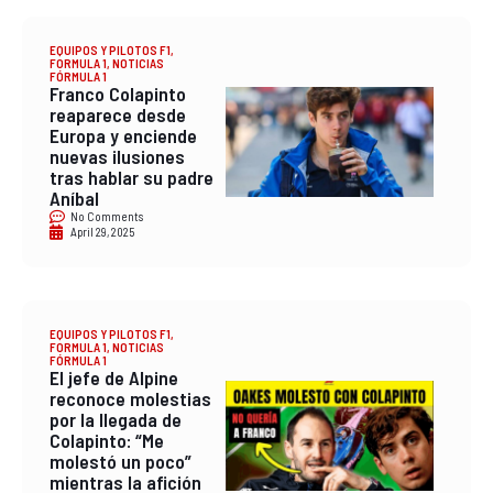
EQUIPOS Y PILOTOS F1
,
FORMULA 1
,
NOTICIAS
FÓRMULA 1
Franco Colapinto
reaparece desde
Europa y enciende
nuevas ilusiones
tras hablar su padre
Aníbal
No Comments
April 29, 2025
EQUIPOS Y PILOTOS F1
,
FORMULA 1
,
NOTICIAS
FÓRMULA 1
El jefe de Alpine
reconoce molestias
por la llegada de
Colapinto: “Me
molestó un poco”
mientras la afición