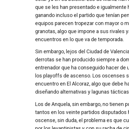
que se les han presentado e igualmente 
ganando incluso el partido que tenían pe
equipos parecen tropezar con mayor o m
granotas, algo que impone a sus rivales y
encuentros en lo que va de temporada.
Sin embargo, lejos del Ciudad de Valenci
derrotas se han producido siempre a domi
entrenador que ha conseguido hacer de u
los playoffs de ascenso. Los oscenses se
encuentro en El Alcoraz, algo que debe h
diseñando alternativas y lagunas táctica
Los de Anquela, sin embargo, no tienen p
tantos en los veinte partidos disputados h
oscense, sin duda, el problema es que c
por los levantinistas y con su racha de c