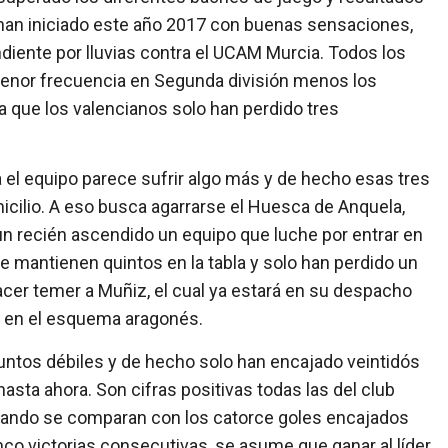
han iniciado este año 2017 con buenas sensaciones,
ndiente por lluvias contra el UCAM Murcia. Todos los
enor frecuencia en Segunda división menos los
a que los valencianos solo han perdido tres
a el equipo parece sufrir algo más y de hecho esas tres
cilio. A eso busca agarrarse el Huesca de Anquela,
n recién ascendido un equipo que luche por entrar en
 mantienen quintos en la tabla y solo han perdido un
acer temer a Muñiz, el cual ya estará en su despacho
s en el esquema aragonés.
untos débiles y de hecho solo han encajado veintidós
asta ahora. Son cifras positivas todas las del club
uando se comparan con los catorce goles encajados
inco victorias consecutivas, se asume que ganar al líder