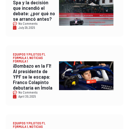
Spa y la decisión
que incendió el
debate: ¿por qué no
se arrancó antes?
No Comments
July 29, 2025
EQUIPOS Y PILOTOS F1
,
FORMULA 1
,
NOTICIAS
FÓRMULA 1
¡Bombazo en la F1!
Al presidente de
YPF se le escapa:
Franco Colapinto
debutaría en Ímola
No Comments
April 30, 2025
EQUIPOS Y PILOTOS F1
,
FORMULA 1
,
NOTICIAS