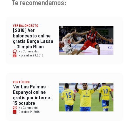
Te recomendamos:
VER BALONCESTO
[2018] Ver
baloncesto online
gratis Barça Lassa
– Olimpia Milan
No Comments
November 23, 2018
VER FÚTBOL
Ver Las Palmas –
Espanyol online
gratis por internet
15 octubre
No Comments
October 14, 2016