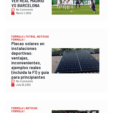
VER REAL MADRID
VS BARCELONA
No Comments
March 1, 2020
FORMULA 1
,
FUTBOL
,
NOTICIAS
FÓRMULA 1
Placas solares en
instalaciones
deportivas:
ventajas,
inconvenientes,
ejemplos reales
(incluida la F1) y guía
para principiantes
No Comments
July 29, 2025
FORMULA 1
,
NOTICIAS
FÓRMULA 1