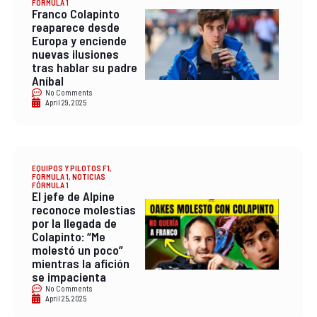
FÓRMULA 1
Franco Colapinto
reaparece desde
Europa y enciende
nuevas ilusiones
tras hablar su padre
Aníbal
No Comments
April 29, 2025
EQUIPOS Y PILOTOS F1
,
FORMULA 1
,
NOTICIAS
FÓRMULA 1
El jefe de Alpine
reconoce molestias
por la llegada de
Colapinto: “Me
molestó un poco”
mientras la afición
se impacienta
No Comments
April 25, 2025