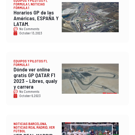
EQUIPOS Y PILOTOS F1
,
FORMULA 1
,
NOTICIAS
FÓRMULA 1
Horarios GP de las
Américas, ESPAÑA Y
LATAM.
No Comments
October 13, 2023
EQUIPOS Y PILOTOS F1
,
FORMULA 1
Dónde ver online
gratis GP QATAR F1
2023 – Libres, qualy
y carrera
No Comments
October 6, 2023
NOTICIAS BARCELONA
,
NOTICIAS REAL MADRID
,
VER
FÚTBOL