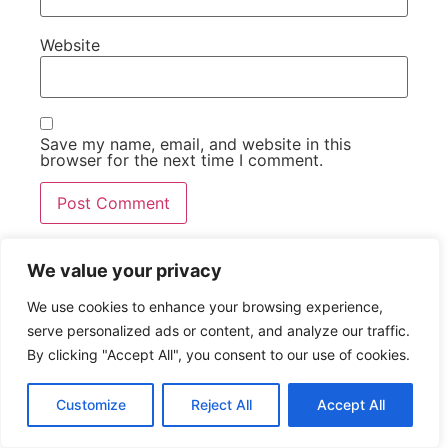
Website
Save my name, email, and website in this
browser for the next time I comment.
We value your privacy
Te recomendamos:
We use cookies to enhance your browsing experience,
serve personalized ads or content, and analyze our traffic.
By clicking "Accept All", you consent to our use of cookies.
VER FÚTBOL
Ver fútbol online
gratis Lugo –
Customize
Reject All
Accept All
Zaragoza 27 agosto
No Comments
August 26, 2016