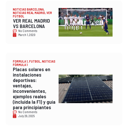
NOTICIAS BARCELONA
,
NOTICIAS REAL MADRID
,
VER
FÚTBOL
VER REAL MADRID
VS BARCELONA
No Comments
March 1, 2020
FORMULA 1
,
FUTBOL
,
NOTICIAS
FÓRMULA 1
Placas solares en
instalaciones
deportivas:
ventajas,
inconvenientes,
ejemplos reales
(incluida la F1) y guía
para principiantes
No Comments
July 29, 2025