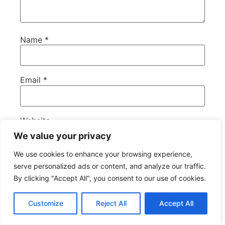
Name
*
Email
*
Website
We value your privacy
We use cookies to enhance your browsing experience,
serve personalized ads or content, and analyze our traffic.
Save my name, email, and website in this
browser for the next time I comment.
By clicking "Accept All", you consent to our use of cookies.
Customize
Reject All
Accept All