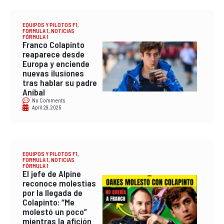
EQUIPOS Y PILOTOS F1
,
FORMULA 1
,
NOTICIAS
FÓRMULA 1
Franco Colapinto
reaparece desde
Europa y enciende
nuevas ilusiones
tras hablar su padre
Aníbal
No Comments
April 29, 2025
EQUIPOS Y PILOTOS F1
,
FORMULA 1
,
NOTICIAS
FÓRMULA 1
El jefe de Alpine
reconoce molestias
por la llegada de
Colapinto: “Me
molestó un poco”
mientras la afición