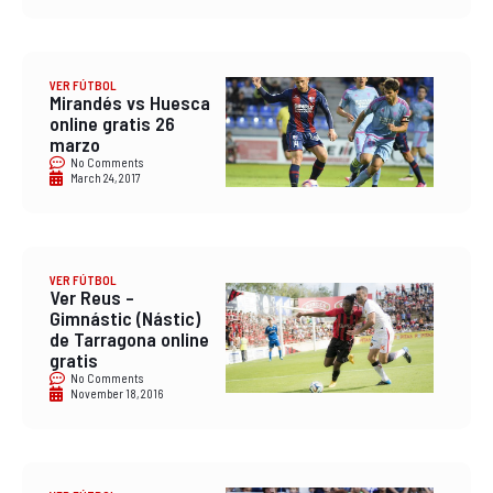
VER FÚTBOL
Mirandés vs Huesca
online gratis 26
marzo
No Comments
March 24, 2017
VER FÚTBOL
Ver Reus –
Gimnástic (Nástic)
de Tarragona online
gratis
No Comments
November 18, 2016