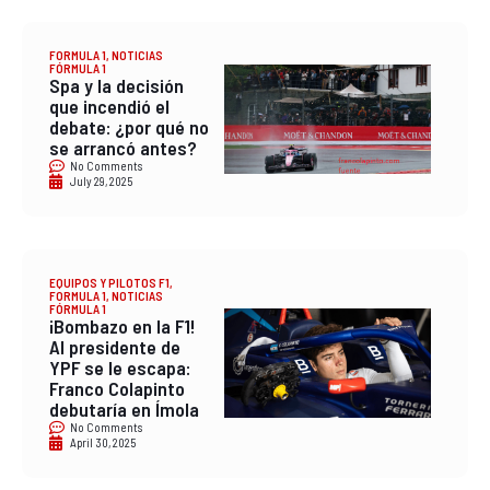
FORMULA 1
,
NOTICIAS
FÓRMULA 1
Spa y la decisión
que incendió el
debate: ¿por qué no
se arrancó antes?
No Comments
July 29, 2025
EQUIPOS Y PILOTOS F1
,
FORMULA 1
,
NOTICIAS
FÓRMULA 1
¡Bombazo en la F1!
Al presidente de
YPF se le escapa:
Franco Colapinto
debutaría en Ímola
No Comments
April 30, 2025