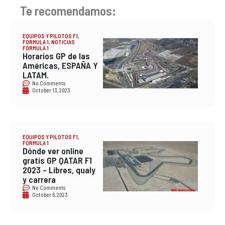
Te recomendamos:
EQUIPOS Y PILOTOS F1
,
FORMULA 1
,
NOTICIAS
FÓRMULA 1
Horarios GP de las
Américas, ESPAÑA Y
LATAM.
No Comments
October 13, 2023
EQUIPOS Y PILOTOS F1
,
FORMULA 1
Dónde ver online
gratis GP QATAR F1
2023 – Libres, qualy
y carrera
No Comments
October 6, 2023