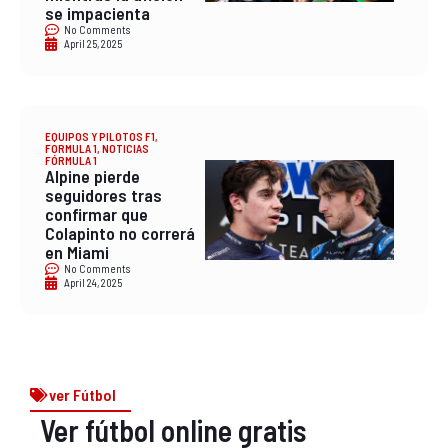
se impacienta
No Comments
April 25, 2025
EQUIPOS Y PILOTOS F1
,
FORMULA 1
,
NOTICIAS
FÓRMULA 1
Alpine pierde
seguidores tras
confirmar que
Colapinto no correrá
en Miami
No Comments
April 24, 2025
ver Fútbol
Ver fútbol online gratis