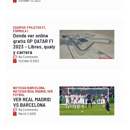
October 13, 2023
EQUIPOS Y PILOTOS F1
,
FORMULA 1
Dónde ver online
gratis GP QATAR F1
2023 – Libres, qualy
y carrera
No Comments
October 6, 2023
NOTICIAS BARCELONA
,
NOTICIAS REAL MADRID
,
VER
FÚTBOL
VER REAL MADRID
VS BARCELONA
No Comments
March 1, 2020