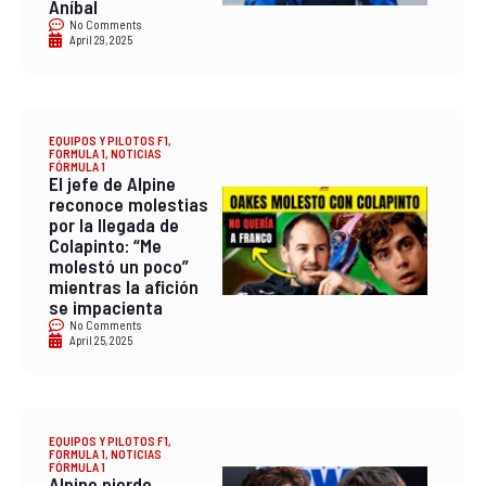
Aníbal
No Comments
April 29, 2025
EQUIPOS Y PILOTOS F1
,
FORMULA 1
,
NOTICIAS
FÓRMULA 1
El jefe de Alpine
reconoce molestias
por la llegada de
Colapinto: “Me
molestó un poco”
mientras la afición
se impacienta
No Comments
April 25, 2025
EQUIPOS Y PILOTOS F1
,
FORMULA 1
,
NOTICIAS
FÓRMULA 1
Alpine pierde