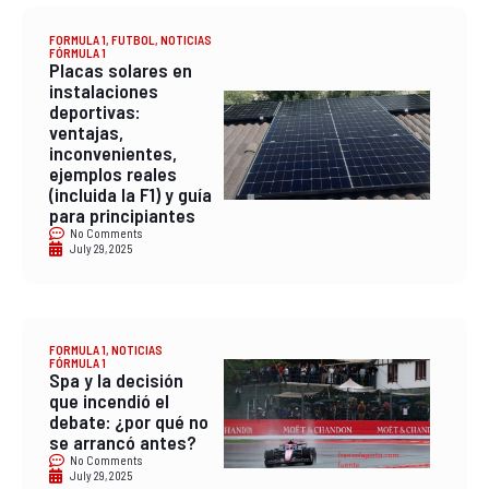
FORMULA 1
,
FUTBOL
,
NOTICIAS
FÓRMULA 1
Placas solares en
instalaciones
deportivas:
ventajas,
inconvenientes,
ejemplos reales
(incluida la F1) y guía
para principiantes
No Comments
July 29, 2025
FORMULA 1
,
NOTICIAS
FÓRMULA 1
Spa y la decisión
que incendió el
debate: ¿por qué no
se arrancó antes?
No Comments
July 29, 2025