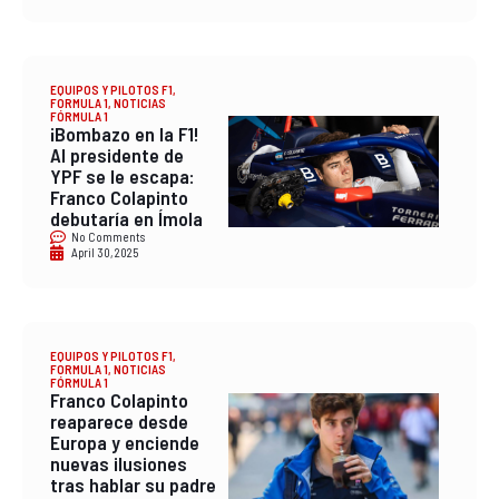
EQUIPOS Y PILOTOS F1
,
FORMULA 1
,
NOTICIAS
FÓRMULA 1
¡Bombazo en la F1!
Al presidente de
YPF se le escapa:
Franco Colapinto
debutaría en Ímola
No Comments
April 30, 2025
EQUIPOS Y PILOTOS F1
,
FORMULA 1
,
NOTICIAS
FÓRMULA 1
Franco Colapinto
reaparece desde
Europa y enciende
nuevas ilusiones
tras hablar su padre