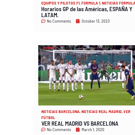
EQUIPOS Y PILOTOS F1
,
FORMULA 1
,
NOTICIAS FÓRMULA
Horarios GP de las Américas, ESPAÑA Y
LATAM.
No Comments
October 13, 2023
NOTICIAS BARCELONA
,
NOTICIAS REAL MADRID
,
VER
FÚTBOL
VER REAL MADRID VS BARCELONA
No Comments
March 1, 2020