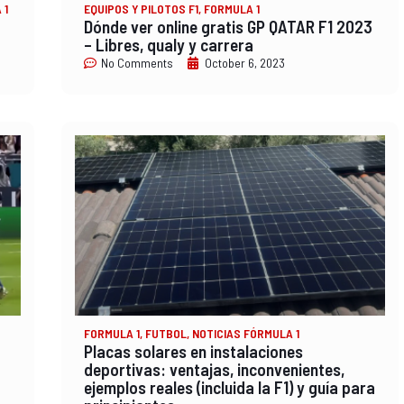
 1
EQUIPOS Y PILOTOS F1
,
FORMULA 1
Dónde ver online gratis GP QATAR F1 2023
– Libres, qualy y carrera
No Comments
October 6, 2023
FORMULA 1
,
FUTBOL
,
NOTICIAS FÓRMULA 1
Placas solares en instalaciones
deportivas: ventajas, inconvenientes,
ejemplos reales (incluida la F1) y guía para