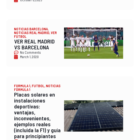
NOTICIAS BARCELONA
,
NOTICIAS REAL MADRID
,
VER
FÚTBOL
VER REAL MADRID
VS BARCELONA
No Comments
March 1, 2020
FORMULA 1
,
FUTBOL
,
NOTICIAS
FÓRMULA 1
Placas solares en
instalaciones
deportivas:
ventajas,
inconvenientes,
ejemplos reales
(incluida la F1) y guía
para principiantes