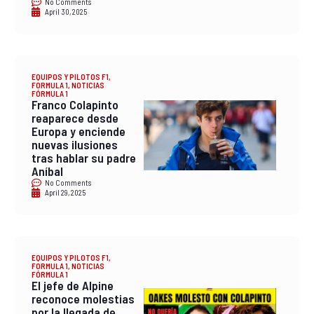
No Comments
April 30, 2025
EQUIPOS Y PILOTOS F1
,
FORMULA 1
,
NOTICIAS
FÓRMULA 1
Franco Colapinto
reaparece desde
Europa y enciende
nuevas ilusiones
tras hablar su padre
Aníbal
No Comments
April 29, 2025
EQUIPOS Y PILOTOS F1
,
FORMULA 1
,
NOTICIAS
FÓRMULA 1
El jefe de Alpine
reconoce molestias
por la llegada de