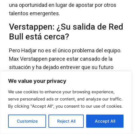
una oportunidad en lugar de apostar por otros
talentos emergentes.
Verstappen: ¿Su salida de Red
Bull está cerca?
Pero Hadjar no es el único problema del equipo.
Max Verstappen parece estar cansado de la
situación y ha dejado entrever que su futuro
podría estar fuera de Red Bull. En declaraciones
We value your privacy
recientes, el tricampeón del mundo fue
We use cookies to enhance your browsing experience,
consultado sobre McLaren y ya no niega
serve personalized ads or content, and analyze our traffic.
rotundamente su interés en un cambio de
By clicking "Accept All", you consent to our use of cookies.
equipo. La degradación de neumáticos, la falta de
competitividad del RB20 y los problemas de
Customize
Reject All
Accept All
equilibrio del monoplaza han llevado a