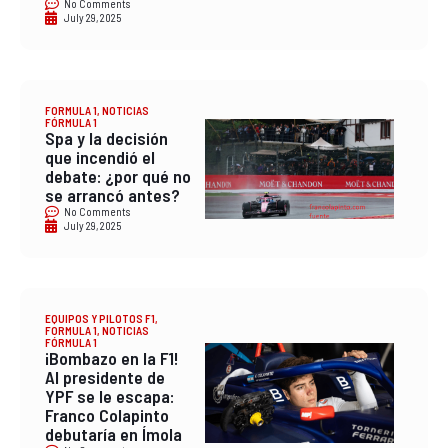
No Comments
July 29, 2025
FORMULA 1
,
NOTICIAS
FÓRMULA 1
Spa y la decisión
que incendió el
debate: ¿por qué no
se arrancó antes?
No Comments
July 29, 2025
EQUIPOS Y PILOTOS F1
,
FORMULA 1
,
NOTICIAS
FÓRMULA 1
¡Bombazo en la F1!
Al presidente de
YPF se le escapa:
Franco Colapinto
debutaría en Ímola