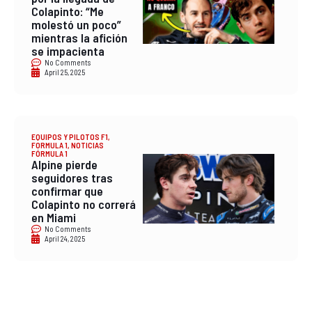
Colapinto: “Me
molestó un poco”
mientras la afición
se impacienta
No Comments
April 25, 2025
EQUIPOS Y PILOTOS F1
,
FORMULA 1
,
NOTICIAS
FÓRMULA 1
Alpine pierde
seguidores tras
confirmar que
Colapinto no correrá
en Miami
No Comments
April 24, 2025