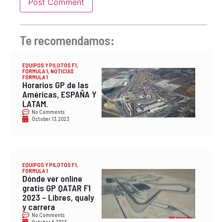
Te recomendamos:
EQUIPOS Y PILOTOS F1
,
FORMULA 1
,
NOTICIAS
FÓRMULA 1
Horarios GP de las
Américas, ESPAÑA Y
LATAM.
No Comments
October 13, 2023
EQUIPOS Y PILOTOS F1
,
FORMULA 1
Dónde ver online
gratis GP QATAR F1
2023 – Libres, qualy
y carrera
No Comments
October 6, 2023