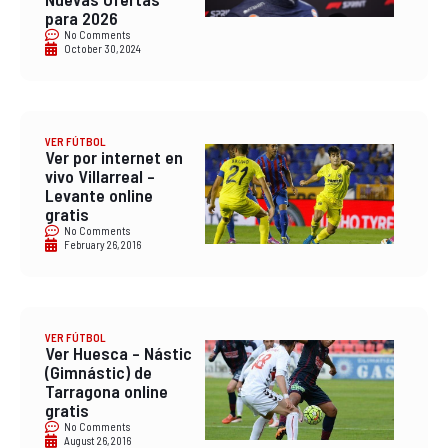
para 2026
No Comments
October 30, 2024
VER FÚTBOL
Ver por internet en
vivo Villarreal –
Levante online
gratis
No Comments
February 26, 2016
VER FÚTBOL
Ver Huesca – Nástic
(Gimnástic) de
Tarragona online
gratis
No Comments
August 26, 2016