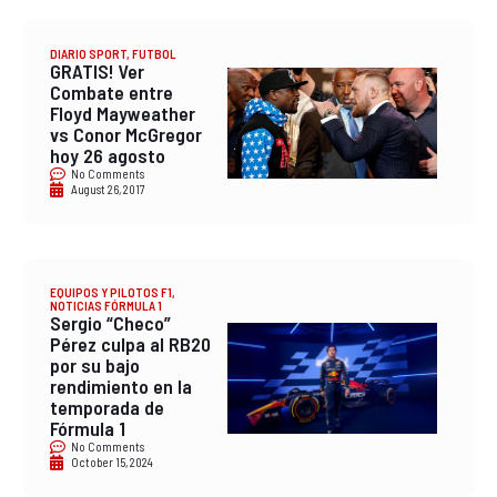
DIARIO SPORT
,
FUTBOL
GRATIS! Ver
Combate entre
Floyd Mayweather
vs Conor McGregor
hoy 26 agosto
No Comments
August 26, 2017
EQUIPOS Y PILOTOS F1
,
NOTICIAS FÓRMULA 1
Sergio “Checo”
Pérez culpa al RB20
por su bajo
rendimiento en la
temporada de
Fórmula 1
No Comments
October 15, 2024