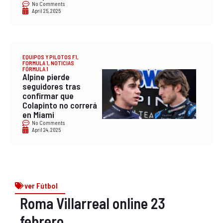
No Comments
April 25, 2025
EQUIPOS Y PILOTOS F1
,
FORMULA 1
,
NOTICIAS
FÓRMULA 1
Alpine pierde
seguidores tras
confirmar que
Colapinto no correrá
en Miami
No Comments
April 24, 2025
ver Fútbol
Roma Villarreal online 23
febrero