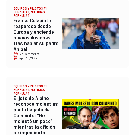
EQUIPOS Y PILOTOS F1
,
FORMULA 1
,
NOTICIAS
FÓRMULA 1
Franco Colapinto
reaparece desde
Europa y enciende
nuevas ilusiones
tras hablar su padre
Aníbal
No Comments
April 29, 2025
EQUIPOS Y PILOTOS F1
,
FORMULA 1
,
NOTICIAS
FÓRMULA 1
El jefe de Alpine
reconoce molestias
por la llegada de
Colapinto: “Me
molestó un poco”
mientras la afición
se impacienta