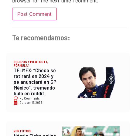
browser for the next time I comment.
Te recomendamos:
EQUIPOS Y PILOTOS F1
,
FORMULA 1
TELMEX: “Checo se
retirará en 2024 y
se anunciará en GP
México”, tremendo
bulo en reddit
No Comments
October 12, 2023
VER FÚTBOL
Nástic Elche online