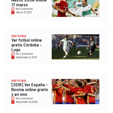
17 marzo
No Comments
March 17, 2017
VER FÚTBOL
Ver fútbol online
gratis Córdoba –
Lugo
No Comments
September 2, 2016
VER FÚTBOL
[2018] Ver España –
Bosnia online gratis
y en vivo
No Comments
November 18, 2018