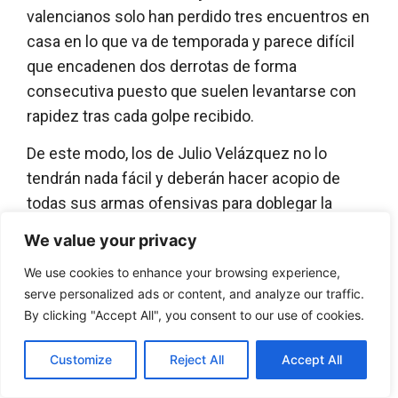
valencianos solo han perdido tres encuentros en
casa en lo que va de temporada y parece difícil
que encadenen dos derrotas de forma
consecutiva puesto que suelen levantarse con
rapidez tras cada golpe recibido.
De este modo, los de Julio Velázquez no lo
tendrán nada fácil y deberán hacer acopio de
todas sus armas ofensivas para doblegar la
defensa rival, la cual suele mantener la firmeza
We value your privacy
durante los noventa minutos. El ex técnico del
We use cookies to enhance your browsing experience,
Villarreal B y del Murcia sabe que los suyos
serve personalized ads or content, and analyze our traffic.
pelearán por no descender hasta el final, y ya
By clicking "Accept All", you consent to our use of cookies.
criticó la planificación realizada por Cosmin
Contra a inicios de temporada, con la cual él
Customize
Reject All
Accept All
debe lidiar actualmente. Aun así, hombres como