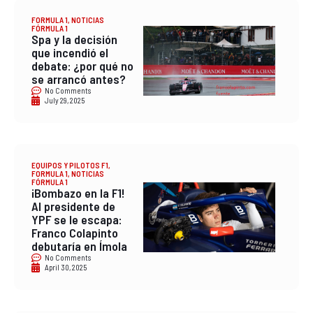
FORMULA 1
,
NOTICIAS
FÓRMULA 1
Spa y la decisión
que incendió el
debate: ¿por qué no
se arrancó antes?
No Comments
July 29, 2025
EQUIPOS Y PILOTOS F1
,
FORMULA 1
,
NOTICIAS
FÓRMULA 1
¡Bombazo en la F1!
Al presidente de
YPF se le escapa:
Franco Colapinto
debutaría en Ímola
No Comments
April 30, 2025