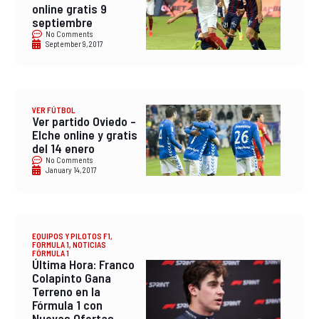
online gratis 9
septiembre
No Comments
September 9, 2017
VER FÚTBOL
Ver partido Oviedo –
Elche online y gratis
del 14 enero
No Comments
January 14, 2017
EQUIPOS Y PILOTOS F1
,
FORMULA 1
,
NOTICIAS
FÓRMULA 1
Última Hora: Franco
Colapinto Gana
Terreno en la
Fórmula 1 con
Nuevas Ofertas