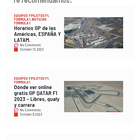
EQUIPOS Y PILOTOS F1
,
FORMULA 1
,
NOTICIAS
FÓRMULA 1
Horarios GP de las
Américas, ESPAÑA Y
LATAM.
No Comments
October 13, 2023
EQUIPOS Y PILOTOS F1
,
FORMULA 1
Dónde ver online
gratis GP QATAR F1
2023 – Libres, qualy
y carrera
No Comments
October 6, 2023