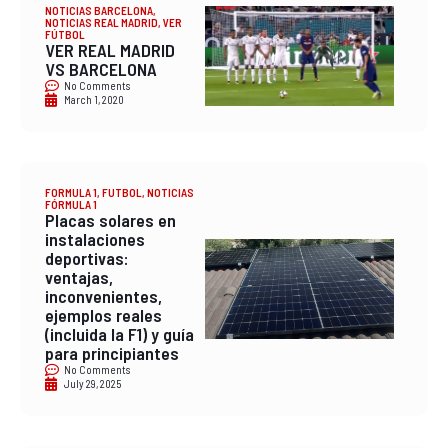
NOTICIAS BARCELONA
,
NOTICIAS REAL MADRID
,
VER
FÚTBOL
VER REAL MADRID
VS BARCELONA
No Comments
March 1, 2020
FORMULA 1
,
FUTBOL
,
NOTICIAS
FÓRMULA 1
Placas solares en
instalaciones
deportivas:
ventajas,
inconvenientes,
ejemplos reales
(incluida la F1) y guía
para principiantes
No Comments
July 29, 2025