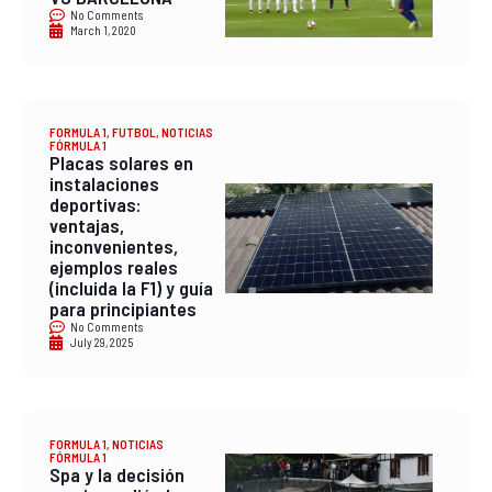
No Comments
March 1, 2020
FORMULA 1
,
FUTBOL
,
NOTICIAS
FÓRMULA 1
Placas solares en
instalaciones
deportivas:
ventajas,
inconvenientes,
ejemplos reales
(incluida la F1) y guía
para principiantes
No Comments
July 29, 2025
FORMULA 1
,
NOTICIAS
FÓRMULA 1
Spa y la decisión