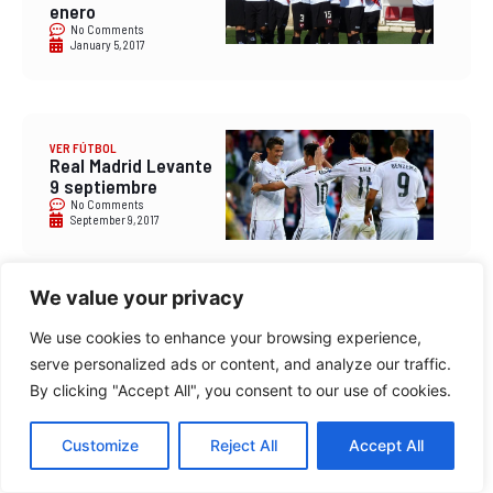
enero
No Comments
January 5, 2017
VER FÚTBOL
Real Madrid Levante
9 septiembre
No Comments
September 9, 2017
We value your privacy
VER FÚTBOL
We use cookies to enhance your browsing experience,
Ver en directo Molde
– Sevilla online
serve personalized ads or content, and analyze our traffic.
gratis
By clicking "Accept All", you consent to our use of cookies.
No Comments
February 25, 2016
Customize
Reject All
Accept All