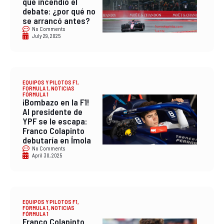
que incendió el
debate: ¿por qué no
se arrancó antes?
No Comments
July 29, 2025
EQUIPOS Y PILOTOS F1
,
FORMULA 1
,
NOTICIAS
FÓRMULA 1
¡Bombazo en la F1!
Al presidente de
YPF se le escapa:
Franco Colapinto
debutaría en Ímola
No Comments
April 30, 2025
EQUIPOS Y PILOTOS F1
,
FORMULA 1
,
NOTICIAS
FÓRMULA 1
Franco Colapinto