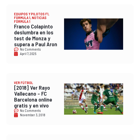
EQUIPOS Y PILOTOS F1
,
FORMULA 1
,
NOTICIAS
FÓRMULA 1
Franco Colapinto
deslumbra en los
test de Monza y
supera a Paul Aron
No Comments
April 7, 2025
VER FÚTBOL
[2018] Ver Rayo
Vallecano – FC
Barcelona online
gratis y en vivo
No Comments
November 3, 2018