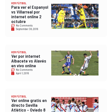
VER FÚTBOL
Para ver el Espanyol
vs Villarreal por
internet online 2
octubre
No Comments
September 30, 2016
VER FÚTBOL
Ver por internet
Albacete vs Alavés
en vivo online
No Comments
April 1, 2016
VER FÚTBOL
Ver online gratis en
directo Sevilla
Atlético – Oviedo 8