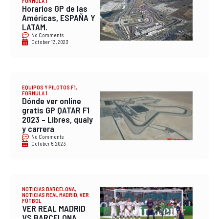
FÓRMULA 1
Horarios GP de las
Américas, ESPAÑA Y
LATAM.
No Comments
October 13, 2023
EQUIPOS Y PILOTOS F1
,
FORMULA 1
Dónde ver online
gratis GP QATAR F1
2023 – Libres, qualy
y carrera
No Comments
October 6, 2023
NOTICIAS BARCELONA
,
NOTICIAS REAL MADRID
,
VER
FÚTBOL
VER REAL MADRID
VS BARCELONA