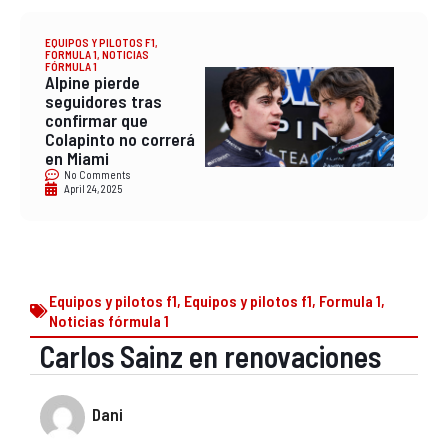
EQUIPOS Y PILOTOS F1
,
FORMULA 1
,
NOTICIAS
FÓRMULA 1
Alpine pierde
seguidores tras
confirmar que
Colapinto no correrá
en Miami
No Comments
April 24, 2025
Equipos y pilotos f1
,
Equipos y pilotos f1
,
Formula 1
,
Noticias fórmula 1
Carlos Sainz en renovaciones
Dani