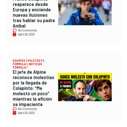
reaparece desde
Europa y enciende
nuevas ilusiones
tras hablar su padre
Aníbal
No Comments
April 29, 2025
EQUIPOS Y PILOTOS F1
,
FORMULA 1
,
NOTICIAS
FÓRMULA 1
El jefe de Alpine
reconoce molestias
por la llegada de
Colapinto: “Me
molestó un poco”
mientras la afición
se impacienta
No Comments
April 25, 2025