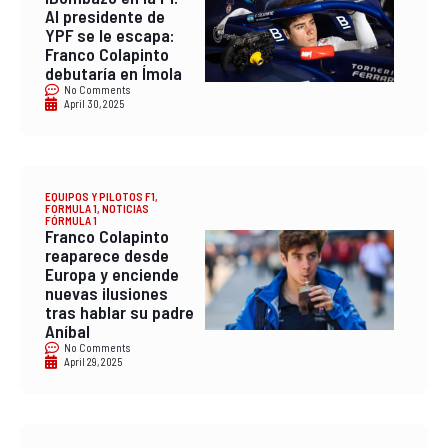
Al presidente de
YPF se le escapa:
Franco Colapinto
debutaría en Ímola
No Comments
April 30, 2025
EQUIPOS Y PILOTOS F1
,
FORMULA 1
,
NOTICIAS
FÓRMULA 1
Franco Colapinto
reaparece desde
Europa y enciende
nuevas ilusiones
tras hablar su padre
Aníbal
No Comments
April 29, 2025