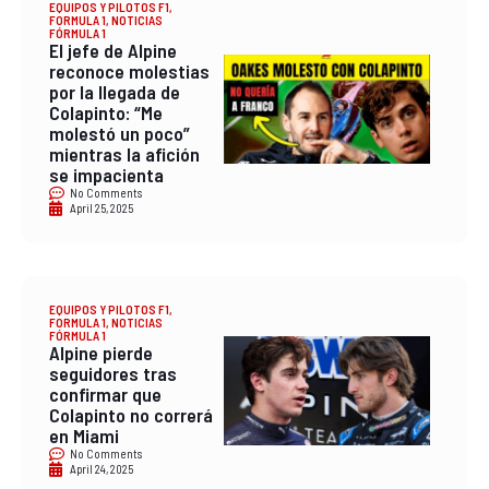
EQUIPOS Y PILOTOS F1
,
FORMULA 1
,
NOTICIAS
FÓRMULA 1
El jefe de Alpine
reconoce molestias
por la llegada de
Colapinto: “Me
molestó un poco”
mientras la afición
se impacienta
No Comments
April 25, 2025
EQUIPOS Y PILOTOS F1
,
FORMULA 1
,
NOTICIAS
FÓRMULA 1
Alpine pierde
seguidores tras
confirmar que
Colapinto no correrá
en Miami
No Comments
April 24, 2025