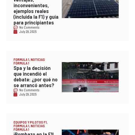
inconvenientes,
ejemplos reales
(incluida la F1) y guía
para principiantes
No Comments
July 29, 2025
FORMULA 1
,
NOTICIAS
FÓRMULA 1
Spa y la decisión
que incendió el
debate: ¿por qué no
se arrancó antes?
No Comments
July 29, 2025
EQUIPOS Y PILOTOS F1
,
FORMULA 1
,
NOTICIAS
FÓRMULA 1
¡Bombazo en la F1!