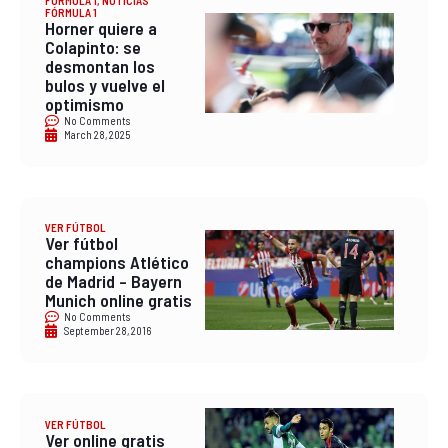
FORMULA 1
,
NOTICIAS
FÓRMULA 1
Horner quiere a
Colapinto: se
desmontan los
bulos y vuelve el
optimismo
No Comments
March 28, 2025
VER FÚTBOL
Ver fútbol
champions Atlético
de Madrid – Bayern
Munich online gratis
No Comments
September 28, 2016
VER FÚTBOL
Ver online gratis