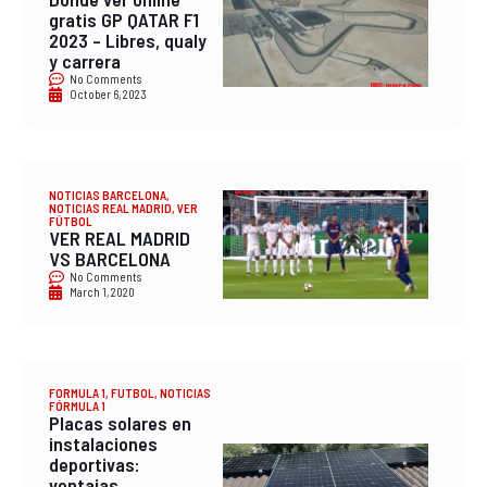
gratis GP QATAR F1
2023 – Libres, qualy
y carrera
No Comments
October 6, 2023
NOTICIAS BARCELONA
,
NOTICIAS REAL MADRID
,
VER
FÚTBOL
VER REAL MADRID
VS BARCELONA
No Comments
March 1, 2020
FORMULA 1
,
FUTBOL
,
NOTICIAS
FÓRMULA 1
Placas solares en
instalaciones
deportivas:
ventajas,