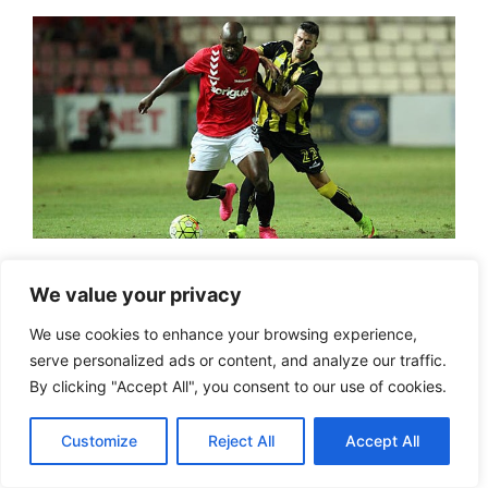
Dos equipos muy necesitados se verán las caras
We value your privacy
este domingo en La Romareda con la firme
We use cookies to enhance your browsing experience,
intención de seguir sumando y alejarse dentro
serve personalized ads or content, and analyze our traffic.
de lo posibles de la zona de descenso que les
By clicking "Accept All", you consent to our use of cookies.
lleva asolando desde hace ya demasiados
meses.
Customize
Reject All
Accept All
Zaragoza vs Nástic en directo gratis