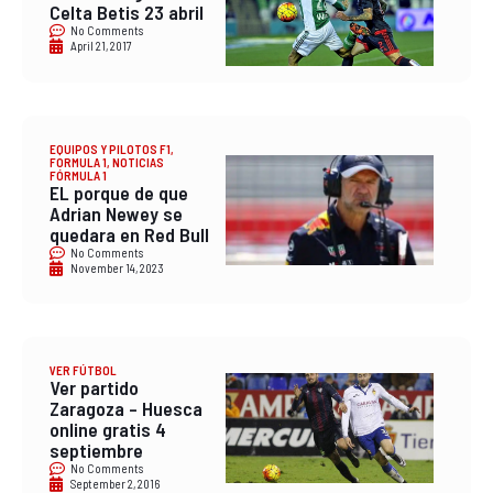
Celta Betis 23 abril
No Comments
April 21, 2017
EQUIPOS Y PILOTOS F1
,
FORMULA 1
,
NOTICIAS
FÓRMULA 1
EL porque de que
Adrian Newey se
quedara en Red Bull
No Comments
November 14, 2023
VER FÚTBOL
Ver partido
Zaragoza – Huesca
online gratis 4
septiembre
No Comments
September 2, 2016