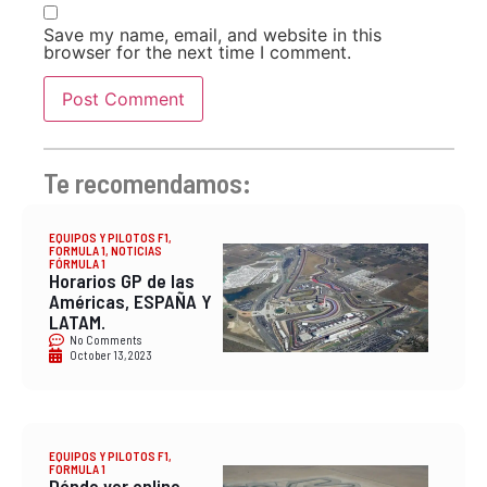
Save my name, email, and website in this
browser for the next time I comment.
Te recomendamos:
EQUIPOS Y PILOTOS F1
,
FORMULA 1
,
NOTICIAS
FÓRMULA 1
Horarios GP de las
Américas, ESPAÑA Y
LATAM.
No Comments
October 13, 2023
EQUIPOS Y PILOTOS F1
,
FORMULA 1
Dónde ver online