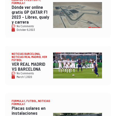
FORMULA 1
Dónde ver online
gratis GP QATAR F1
2023 – Libres, qualy
y carrera
No Comments
October 6, 2023
NOTICIAS BARCELONA
,
NOTICIAS REAL MADRID
,
VER
FÚTBOL
VER REAL MADRID
VS BARCELONA
No Comments
March 1, 2020
FORMULA 1
,
FUTBOL
,
NOTICIAS
FÓRMULA 1
Placas solares en
instalaciones