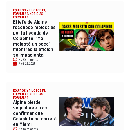
EQUIPOS Y PILOTOS F1
,
FORMULA 1
,
NOTICIAS
FÓRMULA 1
El jefe de Alpine
reconoce molestias
por la llegada de
Colapinto: “Me
molestó un poco”
mientras la afición
se impacienta
No Comments
April 25, 2025
EQUIPOS Y PILOTOS F1
,
FORMULA 1
,
NOTICIAS
FÓRMULA 1
Alpine pierde
seguidores tras
confirmar que
Colapinto no correrá
en Miami
No Comments