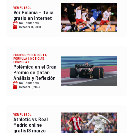
VER FÚTBOL
Ver Polonia – Italia
gratis en Internet
No Comments
October 14, 2018
EQUIPOS Y PILOTOS F1
,
FORMULA 1
,
NOTICIAS
FÓRMULA 1
Polémica en el Gran
Premio de Qatar:
Análisis y Reflexión
No Comments
October 9, 2023
VER FÚTBOL
Athletic vs Real
Madrid online
gratis18 marzo