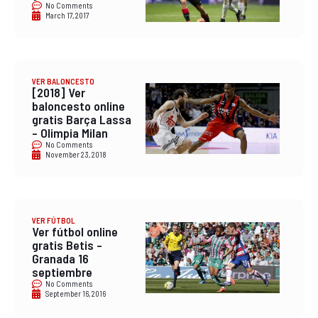
No Comments
March 17, 2017
VER BALONCESTO
[2018] Ver
baloncesto online
gratis Barça Lassa
– Olimpia Milan
No Comments
November 23, 2018
VER FÚTBOL
Ver fútbol online
gratis Betis –
Granada 16
septiembre
No Comments
September 16, 2016