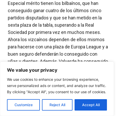
Especial mérito tienen los bilbaínos, que han
conseguido ganar cuatro de los últimos cinco
partidos disputados y que se han metido en la
sexta plaza de la tabla, superando a la Real
Sociedad por primera vez en muchos meses.
Ahora los vizcaínos dependen de ellos mismos
para hacerse con una plaza de Europa League y a
buen seguro defenderán lo conseguido con
uñas y dientes. Además, Valverde ha conseguido
recuperar para la causa a un hombre clave como
We value your privacy
es Aduriz. El delantero vasco parece inmortal y
We use cookies to enhance your browsing experience,
ha sido capaz de rehacerse a pesar de que esta
serve personalized ads or content, and analyze our traffic.
parecía su última temporada al más alto nivel.
By clicking "Accept All", you consent to our use of cookies.
Nada más lejos de la realidad. El punta rojiblanco
sigue rompiendo las redes de los equipos rivales
Customize
Reject All
Accept All
y promete dar varios años más al máximo nivel.