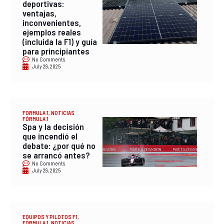
deportivas:
ventajas,
inconvenientes,
ejemplos reales
(incluida la F1) y guía
para principiantes
No Comments
July 29, 2025
FORMULA 1
,
NOTICIAS
FÓRMULA 1
Spa y la decisión
que incendió el
debate: ¿por qué no
se arrancó antes?
No Comments
July 29, 2025
EQUIPOS Y PILOTOS F1
,
FORMULA 1
,
NOTICIAS