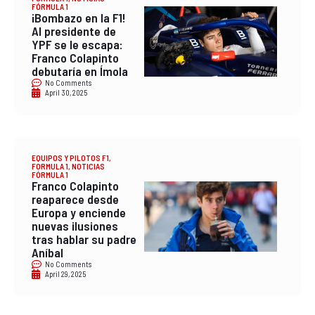
FÓRMULA 1
¡Bombazo en la F1!
Al presidente de
YPF se le escapa:
Franco Colapinto
debutaría en Ímola
No Comments
April 30, 2025
EQUIPOS Y PILOTOS F1
,
FORMULA 1
,
NOTICIAS
FÓRMULA 1
Franco Colapinto
reaparece desde
Europa y enciende
nuevas ilusiones
tras hablar su padre
Aníbal
No Comments
April 29, 2025