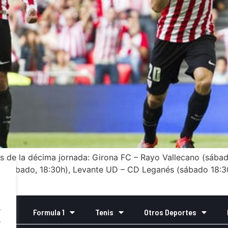
s de la décima jornada: Girona FC – Rayo Vallecano (sábado
ar (sábado, 18:30h), Levante UD – CD Leganés (sábado 18:3
[…]
.
o
Formula 1
Tenis
Otros Deportes
.