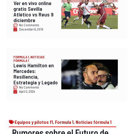
Ver en vivo online
gratis Sevilla
Atlético vs Reus 9
diciembre
No Comments
December 9, 2016
FORMULA 1
,
NOTICIAS
FÓRMULA 1
Lewis Hamilton en
Mercedes:
Resiliencia,
Estrategia y Legado
No Comments
April 2, 2024
Equipos y pilotos f1
,
Formula 1
,
Noticias fórmula 1
Rumores sobre el Futuro de