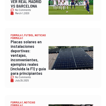
VER REAL MADRID
VS BARCELONA
No Comments
March 1, 2020
FORMULA 1
,
FUTBOL
,
NOTICIAS
FÓRMULA 1
Placas solares en
instalaciones
deportivas:
ventajas,
inconvenientes,
ejemplos reales
(incluida la F1) y guía
para principiantes
No Comments
July 29, 2025
FORMULA 1
,
NOTICIAS
FÓRMULA 1