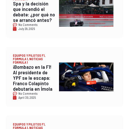
Spa y la decisión
que incendió el
debate: ¿por qué no
se arrancó antes?
No Comments
July 29, 2025
EQUIPOS Y PILOTOS F1
,
FORMULA 1
,
NOTICIAS
FÓRMULA 1
¡Bombazo en la F1!
Al presidente de
YPF se le escapa:
Franco Colapinto
debutaría en Ímola
No Comments
April 30, 2025
EQUIPOS Y PILOTOS F1
,
FORMULA 1
,
NOTICIAS