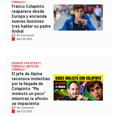
FÓRMULA 1
Franco Colapinto
reaparece desde
Europa y enciende
nuevas ilusiones
tras hablar su padre
Aníbal
No Comments
April 29, 2025
EQUIPOS Y PILOTOS F1
,
FORMULA 1
,
NOTICIAS
FÓRMULA 1
El jefe de Alpine
reconoce molestias
por la llegada de
Colapinto: “Me
molestó un poco”
mientras la afición
se impacienta
No Comments
April 25, 2025