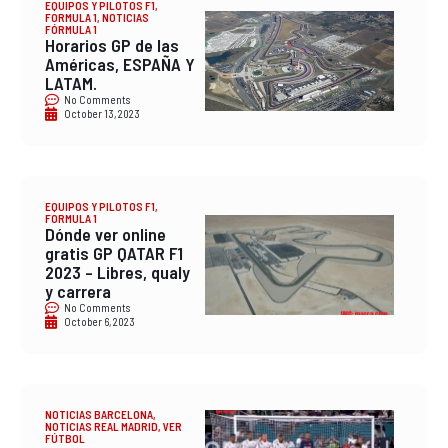
EQUIPOS Y PILOTOS F1
,
FORMULA 1
,
NOTICIAS
FÓRMULA 1
Horarios GP de las
Américas, ESPAÑA Y
LATAM.
No Comments
October 13, 2023
EQUIPOS Y PILOTOS F1
,
FORMULA 1
Dónde ver online
gratis GP QATAR F1
2023 – Libres, qualy
y carrera
No Comments
October 6, 2023
NOTICIAS BARCELONA
,
NOTICIAS REAL MADRID
,
VER
FÚTBOL