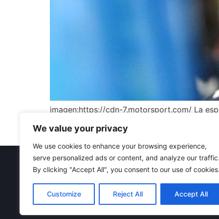
imagen:https://cdn-7.motorsport.com/ La esp
debut con Racing Bulls en el Gran Premio de J
We value your privacy
Suzuka. Sin embargo, según informaciones re
We use cookies to enhance your browsing experience,
serve personalized ads or content, and analyze our traffic
Futbol
Baloncesto
Motociclism
By clicking "Accept All", you consent to our use of cookies
Customize
Reject All
Accept All