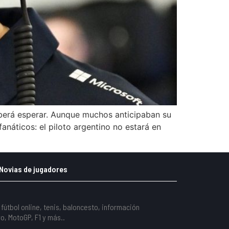
berá esperar. Aunque muchos anticipaban su
anáticos: el piloto argentino no estará en
Novias de jugadores
fútbol online, tenis, baloncesto, información
o, MotoGP, F1 y más..