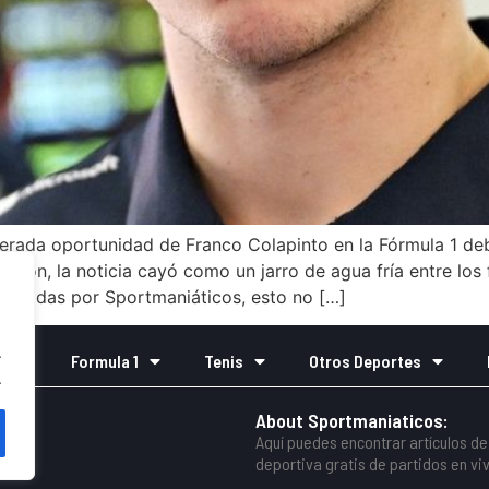
erada oportunidad de Franco Colapinto en la Fórmula 1 de
apón, la noticia cayó como un jarro de agua fría entre los f
cogidas por Sportmaniáticos, esto no […]
.
o
Formula 1
Tenis
Otros Deportes
.
About Sportmaniaticos:
Aquí puedes encontrar artículos de 
deportiva gratis de partidos en viv