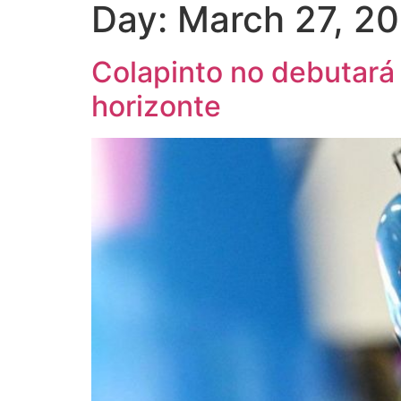
Day:
March 27, 2
Colapinto no debutará 
horizonte